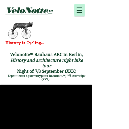
VeloNotte
™
History is Cycling
tm
Velonotte
Bauhaus ABC in Berlin,
™
History and architecture night bike
tour
Night of 7/8 September (XXX)
Берлинская архитектурная Велоночь™, 7/8 сентября
(ХХX)