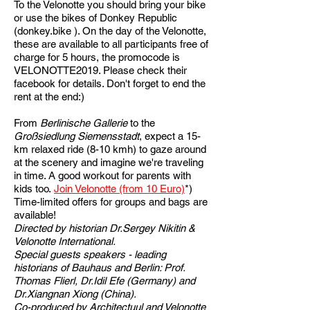
To the Velonotte you should bring your bike
or use the bikes of Donkey Republic
(donkey.bike ). On the day of the Velonotte,
these are available to all participants free of
charge for 5 hours, the promocode is
VELONOTTE2019. Please check their
facebook for details. Don't forget to end the
rent at the end:)
From
Berlinische Gallerie
to the
Großsiedlung Siemensstadt
, expect a 15-
km relaxed ride
(8-10 kmh) to gaze around
at the scenery and imagine we're traveling
in time. A good workout for parents with
kids too.
Join Velonotte (from 10 Euro)
*)
Time-limited offers for groups and bags are
available!
Directed by historian Dr.Sergey Nikitin &
Velonotte International.
Special guests speakers - leading
historians of Bauhaus and Berlin
: Prof.
Thomas Flierl
, Dr.
Idil Efe (Germany) and
Dr.
Xiangnan Xiong (China).
Co-produced by Architectuul and Velonotte