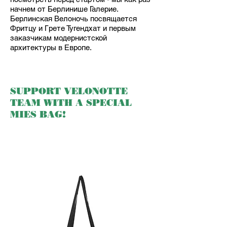
начнем от Берлинише Галерие.
Берлинская Велоночь посвящается
Фритцу и Грете Тугендхат и первым
заказчикам модернистской
архитектуры в Европе.
SUPPORT VELONOTTE
TEAM WITH A SPECIAL
MIES BAG!