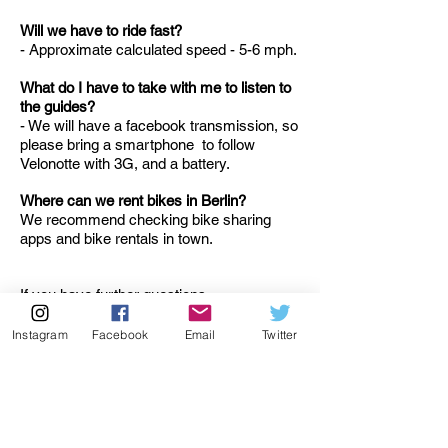
Will we have to ride fast?
- Approximate calculated speed - 5-6 mph.
What do I have to take with me to listen to
the guides?
- We will have a facebook transmission, so
please bring a smartphone
to follow
Velonotte with 3G, and a battery.
Where can we rent bikes in Berlin?
We recommend checking bike sharing
apps and bike rentals in town.
If you have further questions,
please
contact us
Instagram
Facebook
Email
Twitter
Great books to make your
Berlin Bauhaus experience more
intense