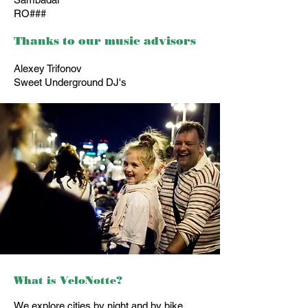
RO###
Thanks to our music advisors
Alexey Trifonov
Sweet Underground DJ's
What is VeloNotte?
We explore cities by night and by bike.