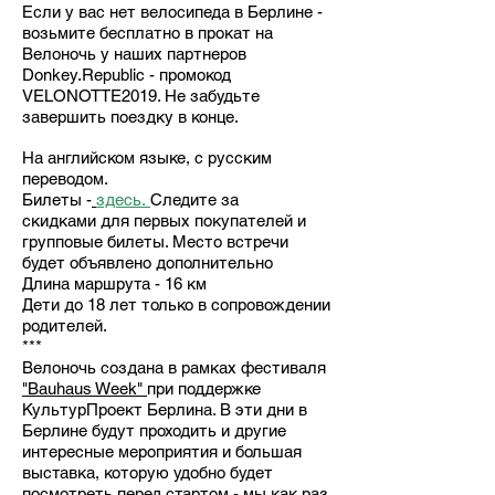
Если у вас нет велосипеда в Берлине -
возьмите бесплатно в прокат на
Велоночь у наших партнеров
Donkey.Republic - промокод
VELONOTTE2019. Не забудьте
завершить поездку в конце.
На английском языке, с русским
переводом.
Билеты -
здесь.
Следите за
скидками для первых покупателей и
групповые билеты. Место встречи
будет объявлено дополнительно
Длина маршрута - 16 км
Дети до 18 лет только в сопровождении
родителей.
***
Велоночь создана в рамках фестиваля
"Bauhaus Week"
при поддержке
КультурПроект Берлина. В эти дни в
Берлине будут проходить и другие
интересные мероприятия и большая
выставка, которую удобно будет
посмотреть перед стартом - мы как раз