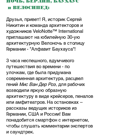
НОЧЬ, БЕРЛИН, БАУХАУС
и ВЕЛОСИПЕД:
Друзья, привет! Я, историк Сергей
Никитин и команда архитекторов и
художников VeloNotte™ International
приглашают на юбилейную 30-ую
архитектурную Велоночь в столицу
Германии - "Алфавит Баухауса"!
3 часа неспешного, вдумчивого
путешествия во времени - по
улочкам, где была придумана
современная архитектура, расцвел
гений
Мис Ван Дер Роэ
, для рабочих
возводили яркую образную
архитектуру в виде крейсеров, пеналов
или амфитеатров. На остановках –
рассказы ведущих историков из
Германии, США и России! Вам
понадобится смартфон с интернетом,
чтобы слушать комментарии экспертов
и саундтрек.