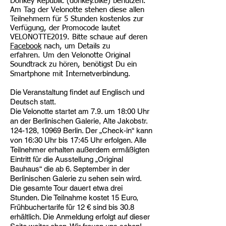
Donkey Republic (donkey.bike) benutzen.
Am Tag der Velonotte stehen diese allen
Teilnehmern für 5 Stunden kostenlos zur
Verfügung, der Promocode lautet
VELONOTTE2019. Bitte schaue auf deren
Facebook
nach, um Details zu
erfahren. Um den Velonotte Original
Soundtrack zu hören, benötigst Du ein
rnetverbindung.
Smartphone mit Inte
Die Veranstaltung findet auf Englisch und
Deutsch statt.
Die Velonotte startet am 7.9. um 18:00 Uhr
an der Berlinischen Galerie, Alte Jakobstr.
124-128, 10969 Berlin. Der „Check-in“ kann
von 16:30 Uhr bis 17:45 Uhr erfolgen. Alle
Teilnehmer erhalten außerdem ermäßigten
Eintritt für die Ausstellung „Original
Bauhaus“ die ab 6. September in der
Berlinischen Galerie zu sehen sein wird.
Die gesamte Tour dauert etwa drei
Stunden. Die Teilnahme kostet 15 Euro,
Frühbuchertarife für 12 € sind bis 30.8
erhältlich. Die Anmeldung erfolgt auf dieser