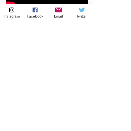
Регистрация открыта!
Instagram
Facebook
Email
Twitter
Чудо-Остров от
Велоночи - просим
репост друзей
Велоночи!
О нас/ About Us
Контакты/ Contact Us
Since 2007 we have established a series