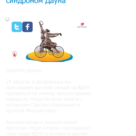
синдромом Дауна
Дорогие друзья,
24 августа, в воскресенье мы
приглашаем вас всей семьей на ВДНХ
проехаться по новому велосипедному
маршруту «Чудо-Остров» вместе с
историком Сергеем Никитиным и
группой Москультпрог.
Архитектурная и экологическая
прогулка «Чудо-остров» преподнесет
семь чудес ВДНХ в контексте других