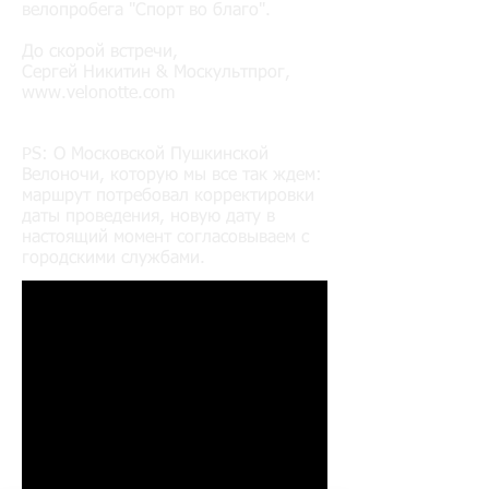
велопробега "Спорт во благо".
До скорой встречи,
Сергей Никитин & Москультпрог,
www.velonotte.com
PS: О Московской Пушкинской
Велоночи, которую мы все так ждем:
маршрут потребовал корректировки
даты проведения, новую дату в
настоящий момент согласовываем с
городскими службами.