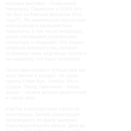
мировых выставок - Лондонской,
Чикагской, Парижских и EUR’а (кто
тут был на Римской Велоночи 2010
года?!). Мы внимательно рассмотрим
классические и малоизвестные
павильоны, в том числе интерьеры,
ранее считавшиеся утраченными;
скульптуру и ландшафт. Это первая
семейная велопрогулка, которую
устраивает наша творческая группа и
мы надеемся, что будет интересно.
После двухчасового путешествия вас
ждут пикник и концерт. На сцене
группы Плюм-Бум, Jukebox Trio и
Сундук. Перед павильном - танцы,
вокруг - поляна детских развлечений
и лаунж-зона.
Участие в велопрогулке строго по
регистрации. Онлайн регистрация
производится по факту внесения
благотворительного взноса. Дети до