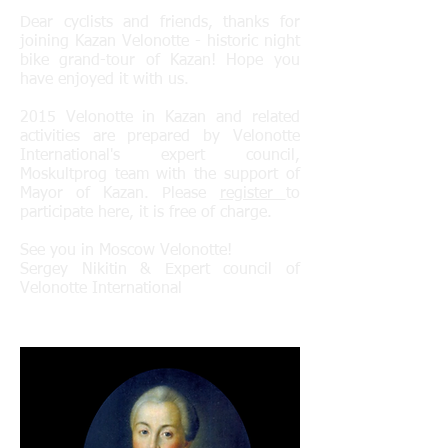
Dear cyclists and friends, thanks for
joining Kazan Velonotte - historic night
bike grand-tour of Kazan! Hope you
have enjoyed it with us.
2015 Velonotte in Kazan and related
activities are prepared by Velonotte
International's expert council,
Moskultprog team with the support of
Mayor of Kazan. Please
register
to
participate here, it is free of charge.
See you in Moscow Velonotte!
Sergey Nikitin & Expert council of
Velonotte International