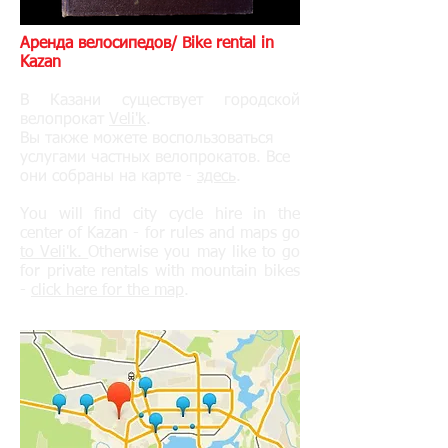
Аренда велосипедов/ Bike rental in
Kazan
В Казани существует городской
велопрокат
Veli'k
.
Вы также можете воспользоваться
услугами частных велопрокатов. Все
они собраны на карте -
здесь
.
You will find city cycle hire in the
center of Kazan - for rules and maps go
to Veli'k.
Otherwise you may like to go
for private rentals with mountain bikes
-
click here for the map
.