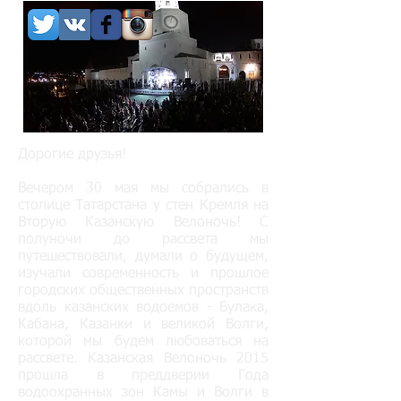
Дорогие друзья!
Вечером 30 мая мы cобрались в
столице Татарстана у стен Кремля на
Вторую Казанскую Велоночь! C
полуночи до рассвета мы
путешествовали, думали о будущем,
изучали современность и прошлое
городских общественных пространств
вдоль казанских водоемов - Булака,
Кабана, Казанки и великой Волги,
которой мы будем любоваться на
рассвете. Казанская Велоночь 2015
прошла в преддверии Года
водоохранных зон Камы и Волги в