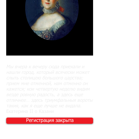
Мы вчера к вечеру сюда приехали и
нашли город, который всячески может
слыть столицею большого царства;
прием мне отменной, нам отменно он
кажется; кои четвертую неделю видим
везде ровную радость, а здесь еще
отличнее… здесь триумфальныя вороты
такия, как я еще лучше не видала.
Екатерина II о Казани
Регистрация закрыта