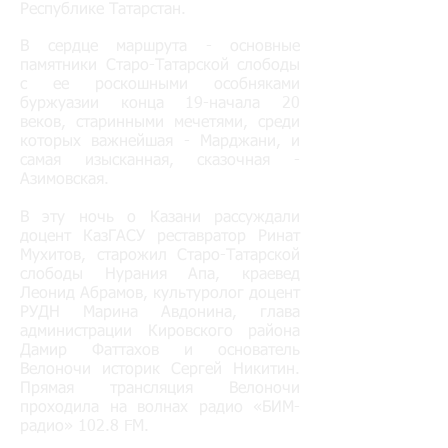
Республике Татарстан.
В сердце маршрута - основные
памятники Старо-Татарской слободы
с ее роскошными особняками
буржуазии конца 19-начала 20
веков, старинными мечетями, среди
которых важнейшая - Марджани, и
самая изысканная, сказочная -
Азимовская.
В эту ночь о Казани рассуждали
доцент КазГАСУ реставратор Ринат
Мухитов, старожил Старо-Татарской
слободы Нурания Апа, краевед
Леонид Абрамов, культуролог доцент
РУДН Марина Авдонина, глава
администрации Кировского района
Дамир Фаттахов и основатель
Велоночи историк Сергей Никитин.
Прямая трансляция Велоночи
проходила на волнах радио «БИМ-
радио» 102.8 FM.