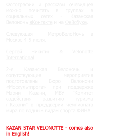
Фотографии и рассказы очевидцев
можно почитать в группах в
социальных сетях - Казанская
Велоночь
вКонтакте
и на
Фейсбуке
.
Следующая -
МетроВелоНочь
в
Москве 4-5 июля.
Сергей Никитин &
Velonotte
International
.
2-я Казанская Велоночь и
сопутствующие мероприятия
подготовлены Бюро Велоночи
«Москультпрога» при поддержке
Мэрии Казани, МБУ "Комитет
содействия развитию туризма
г.Казани" в преддверии чемпионата
мира по водным видам спорта ФИНА.
KAZAN STAR VELONOTTE - comes also
in English!